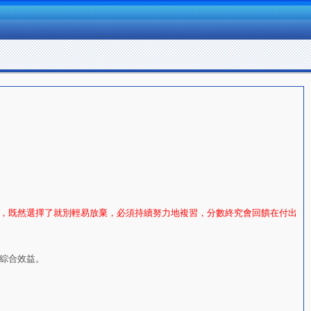
職狀元網
，既然選擇了就別輕易放棄，必須持續努力地複習，分數終究會回饋在付出
綜合效益。