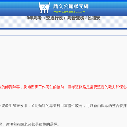
鼎文公
0年高考（交通行政）高普雙榜 / 呂禮安
強的師資陣容，及補習班工作同仁的協助，國考這條路是需要堅定的毅力和恆心
上能產生加乘效用，又此類科的專業科目重疊性較高，可以藉由觀念的整合發揮
練習，徐鴻和程頤老師都是很棒的選擇。